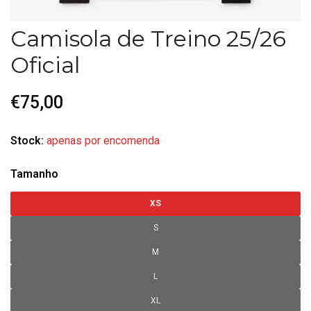
Camisola de Treino 25/26
Oficial
€75,00
Stock:
apenas por encomenda
Tamanho
XS
S
M
L
XL