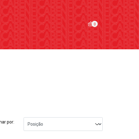
0
ar por: