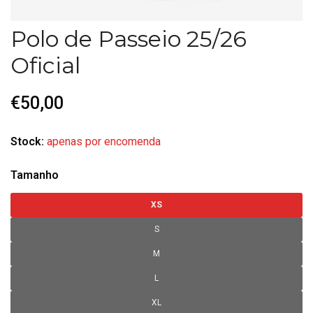
Polo de Passeio 25/26
Oficial
€50,00
Stock:
apenas por encomenda
Tamanho
XS
S
M
L
XL